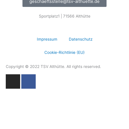
geschaeftsstelle@tsv-althuette.de
Sportplatz1 | 71566 Althütte
Impressum
Datenschutz
Cookie-Richtlinie (EU)
Copyright © 2022 TSV Althütte. All rights reserved.
I
F
n
a
s
c
t
e
a
b
g
o
r
o
a
k